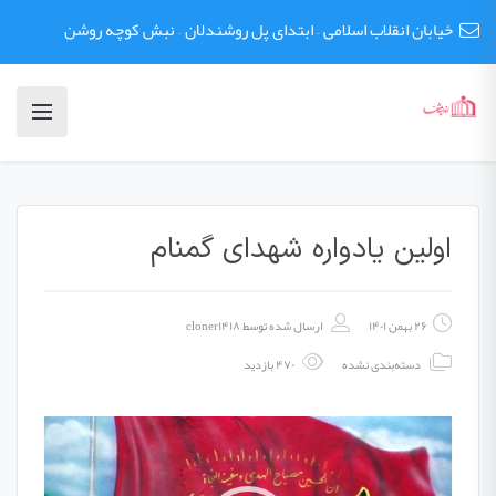
خیابان انقلاب اسلامی – ابتدای پل روشندلان – نبش کوچه روشن
اولین یادواره شهدای گمنام
۲۶ بهمن ۱۴۰۱
ارسال شده توسط
cloner۱۴۱۸
دسته‌بندی نشده
۴۷۰ بازدید
نمایشگر
ویدیو